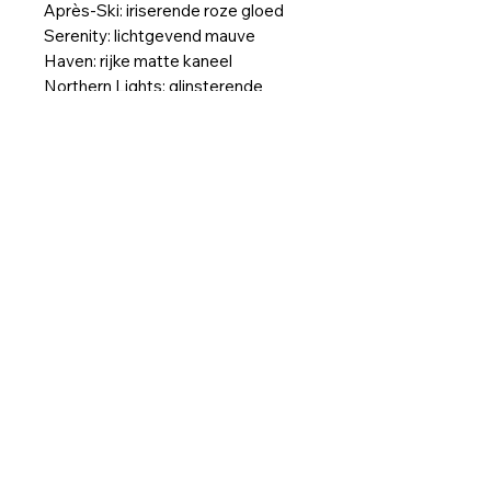
Après-Ski: iriserende roze gloed
Serenity: lichtgevend mauve
Haven: rijke matte kaneel
Northern Lights: glinsterende
champagne
Home
Afspraak maken
Behandelingen
Shop
Contact
Wijnegemsteenweg 5