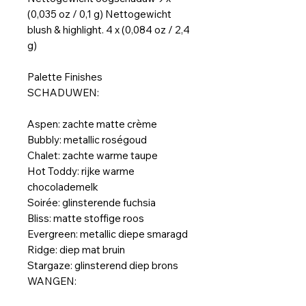
(0,035 oz / 0,1 g) Nettogewicht
blush & highlight. 4 x (0,084 oz / 2,4
g)
Palette Finishes
SCHADUWEN:
Aspen: zachte matte crème
Bubbly: metallic roségoud
Chalet: zachte warme taupe
Hot Toddy: rijke warme
chocolademelk
Soirée: glinsterende fuchsia
Bliss: matte stoffige roos
Evergreen: metallic diepe smaragd
Ridge: diep mat bruin
Stargaze: glinsterend diep brons
WANGEN: