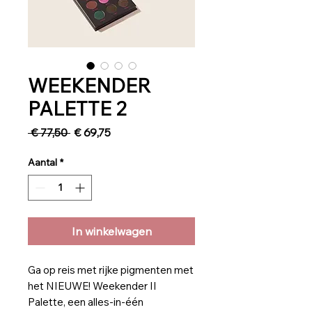
WEEKENDER
PALETTE 2
Normale
Verkoopprijs
 € 77,50 
€ 69,75
prijs
Aantal
*
In winkelwagen
Ga op reis met rijke pigmenten met
het NIEUWE! Weekender II
Palette, een alles-in-één