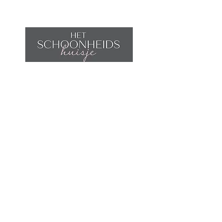
Verrijkt met omega 3-, 6- en 9-
vetzuren, sesam- en hazelnootolie
voor een zeer intense voeding..
Sheaboter werd toegevoegd om
het perfecte lipidengehalte te
bereiken voor een (zeer) droge
Home
huid,
Afspraak maken
Dermatologisch getest op de
Behandelingen
gevoelige huid, en bij oncologische
Shop
patiënten. Geschikt voor vegans,
Contact
vrij van gluten.
Wijnegemsteenweg 5
2970 Schilde
België
Tel:
033 54 00 22
GSM:
0497 49 20 52