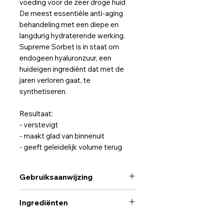
voeding voor de zeer droge huid
De meest essentiële anti-aging
behandeling met een diepe en
langdurig hydraterende werking.
Supreme Sorbet is in staat om
endogeen hyaluronzuur, een
huideigen ingrediënt dat met de
jaren verloren gaat, te
synthetiseren.
Resultaat:
- verstevigt
- maakt glad van binnenuit
- geeft geleidelijk volume terug
Gebruiksaanwijzing
Gebruik: breng ‘s morgens en ‘s
Ingrediënten
avonds aan op gelaat, hals en
decolleté.