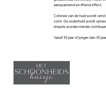
aanspannend en liftend effect.
Cohesie van de huid wordt verste
vorm. De onderhuid wordt opnieu
rimpels worden minder zichtbaar
Vanaf 35 jaar of jonger dan 35 jaar
W
2
B
Home
T
Afspraak maken
Behandelingen