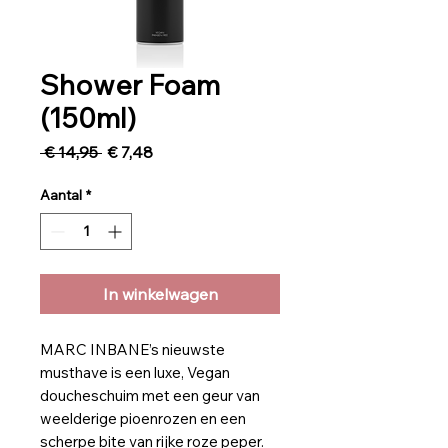
Shower Foam
(150ml)
Normale
Verkoopprijs
 € 14,95 
€ 7,48
prijs
Aantal
*
In winkelwagen
MARC INBANE’s nieuwste
musthave is een luxe, Vegan
doucheschuim met een geur van
weelderige pioenrozen en een
scherpe bite van rijke roze peper.