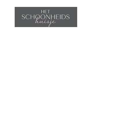
Home
Afspraak maken
Behandelingen
Shop
Contact
Wijnegemsteenweg 5
2970 Schilde
België
Tel:
033 54 00 22
GSM:
0497 49 20 52
info@hetschoonheidshuisje.com