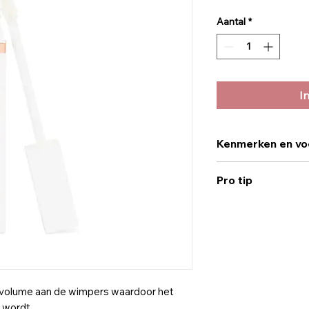
Aantal
*
I
Kenmerken en vo
Coconut alkanes
Pro tip
afkomstig van de ve
wimpers intensief t
Breng als eerste la
Primer aan en verv
echte verschil te zi
 volume aan de wimpers waardoor het
 wordt.