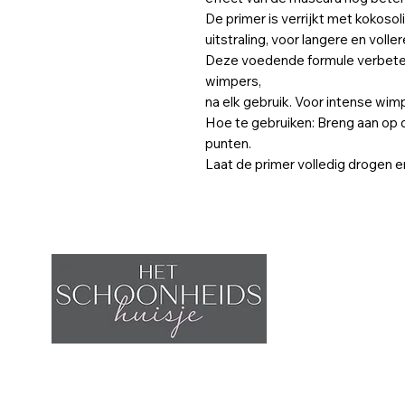
De primer is verrijkt met kokosol
uitstraling, voor langere en volle
Deze voedende formule verbetert d
wimpers,
na elk gebruik. Voor intense wim
Hoe te gebruiken: Breng aan op 
punten.
Laat de primer volledig drogen 
W
2
B
Home
T
Afspraak maken