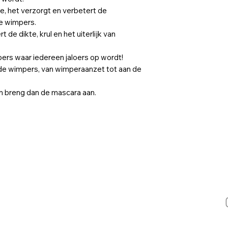
ie, het verzorgt en verbetert de
re wimpers.
e dikte, krul en het uiterlijk van
pers waar iedereen jaloers op wordt!
de wimpers, van wimperaanzet tot aan de
en breng dan de mascara aan.
ijnegemsteenweg 5
970 Schilde
elgië
el:
033 54 00 22
GSM:
0497 49 20 52