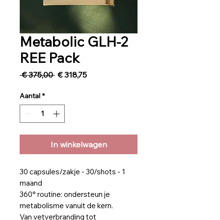
Metabolic GLH-2
REE Pack
Normale
Verkoopprijs
 € 375,00 
€ 318,75
prijs
Aantal
*
In winkelwagen
30 capsules/zakje - 30/shots - 1
maand
360° routine: ondersteun je
metabolisme vanuit de kern.
Van vetverbranding tot