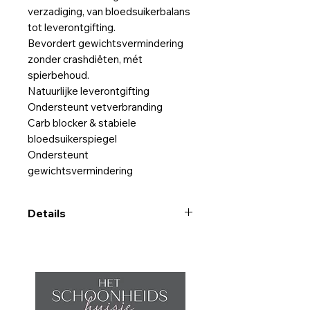
verzadiging, van bloedsuikerbalans
tot leverontgifting.
Bevordert gewichtsvermindering
zonder crashdiëten, mét
spierbehoud.
Natuurlijke leverontgifting
Ondersteunt vetverbranding
Carb blocker & stabiele
bloedsuikerspiegel
Ondersteunt
gewichtsvermindering
Details
Meer over Metabolic GLH-2 REE
Pack
Activeer verbranding, in de spieren
& vetcellen
Wist je dat tot 75% van je