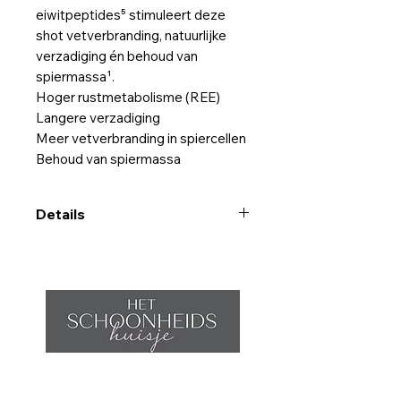
eiwitpeptides⁵ stimuleert deze
shot vetverbranding, natuurlijke
verzadiging én behoud van
spiermassa¹.
Hoger rustmetabolisme (REE)
Langere verzadiging
Meer vetverbranding in spiercellen
Behoud van spiermassa
Details
Activeer je rustverbranding
Je lichaam verbruikt tot 75% van
zijn energie in rust (REE). L-
carnitine speelt hierin een cruciale
rol³: het helpt vetzuren omgezet
worden in energie in je spiercellen.
Zonder deze molecule geen
Home
vetverbranding met als gevolg:
Afspraak maken