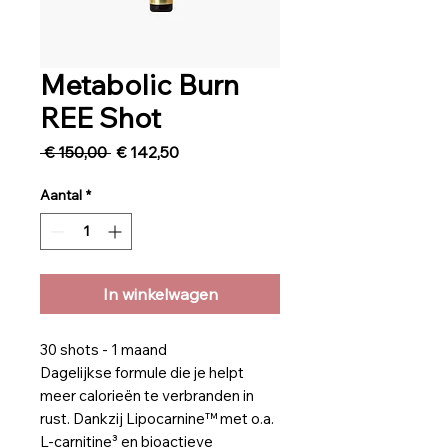
Metabolic Burn
REE Shot
Normale
Verkoopprijs
 € 150,00 
€ 142,50
prijs
Aantal
*
In winkelwagen
30 shots - 1 maand
Dagelijkse formule die je helpt
meer calorieën te verbranden in
rust. Dankzij Lipocarnine™ met o.a.
L-carnitine³ en bioactieve