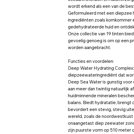
wordt erkend als een van de bes
Geformuleerd met een diepzee 
ingrediënten zoals komkommer 
gedehydrateerde huid en ontdekk
Onze collectie van 19 tinten bied
gevoelig genoeg is om op een p
worden aangebracht.
Functies en voordelen:
Deep Water Hydrating Complex: 
diepzeewateringrediënt dat word
Deep Sea Water is gunstig voor de
aan meer dan twintig natuurlijk 
huidminnende mineralen bescher
balans. Biedt hydratatie, brengt 
bevordert een stevig, stevig uite
wereld, zoals de noordwestkust 
onaangetast diep zeewater zond
zijn puurste vorm op 510 meter 