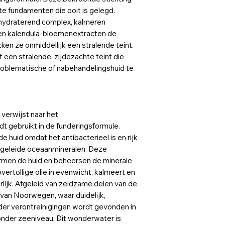
te fundamenten die ooit is gelegd.
hydraterend complex, kalmeren
en kalendula-bloemenextracten de
en ze onmiddellijk een stralende teint.
t een stralende, zijdezachte teint die
roblematische of nabehandelingshuid te
verwijst naar het
t gebruikt in de funderingsformule.
 huid omdat het antibacterieel is en rijk
afgeleide oceaanmineralen. Deze
men de huid en beheersen de minerale
overtollige olie in evenwicht, kalmeert en
rlijk. Afgeleid van zeldzame delen van de
van Noorwegen, waar duidelijk,
er verontreinigingen wordt gevonden in
onder zeeniveau. Dit wonderwater is