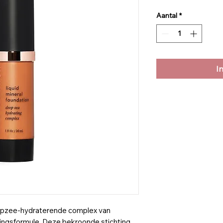
Aantal
*
I
iepzee-hydraterende complex van
ingsformule. Deze bekroonde stichting