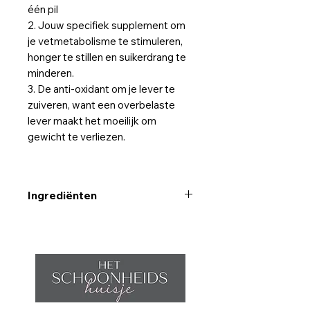
één pil
2. Jouw specifiek supplement om
je vetmetabolisme te stimuleren,
honger te stillen en suikerdrang te
minderen.
3. De anti-oxidant om je lever te
zuiveren, want een overbelaste
lever maakt het moeilijk om
gewicht te verliezen.
Ingrediënten
Belgisch genotificeerd
voedingssupplement met Groene
thee (Matcha), L-carnitine, Fucus,
Lipase en Chroom.
*Groene thee extract ondersteunt
het lipidenmetabolisme.