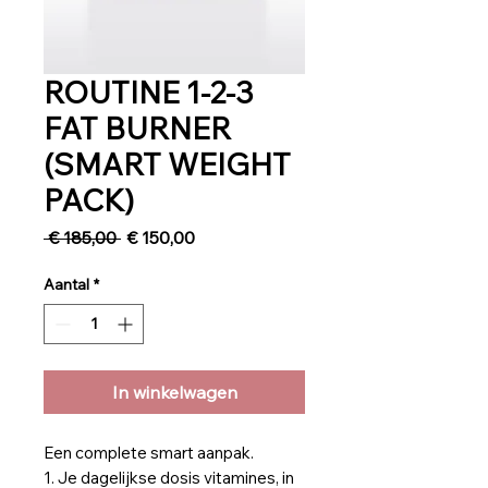
ROUTINE 1-2-3
FAT BURNER
(SMART WEIGHT
PACK)
Normale
Verkoopprijs
 € 185,00 
€ 150,00
prijs
Aantal
*
In winkelwagen
Een complete smart aanpak.
1. Je dagelijkse dosis vitamines, in