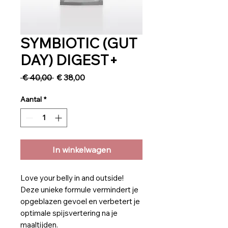
SYMBIOTIC (GUT
DAY) DIGEST+
Normale
Verkoopprijs
 € 40,00 
€ 38,00
prijs
Aantal
*
In winkelwagen
Love your belly in and outside!
Deze unieke formule vermindert je
opgeblazen gevoel en verbetert je
optimale spijsvertering na je
maaltijden.