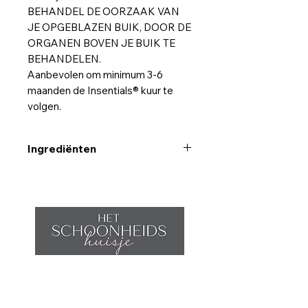
BEHANDEL DE OORZAAK VAN
JE OPGEBLAZEN BUIK, DOOR DE
ORGANEN BOVEN JE BUIK TE
BEHANDELEN.
Aanbevolen om minimum 3-6
maanden de Insentials® kuur te
volgen.
Ingrediënten
Bevat pancreatin, bromealin,
papayin, lipase: de belangrijkste
spijsverteringsenzymen om je
opgeblazen gevoel en optimale
spijsvertering te verminderen. Met
pre- en probiotica.
Home
Afspraak maken
Behandelingen