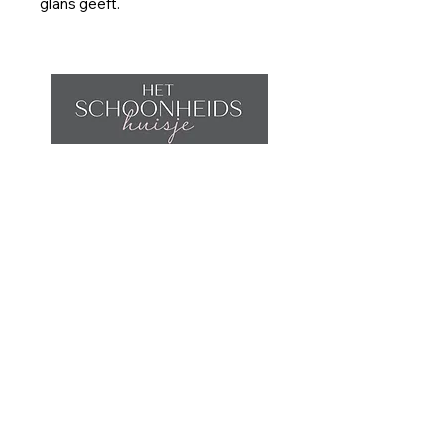
glans geeft.
Home
Afspraak maken
Behandelingen
Shop
Contact
Wijnegemsteenweg 5
2970 Schilde
België
Tel:
033 54 00 22
GSM:
0497 49 20 52