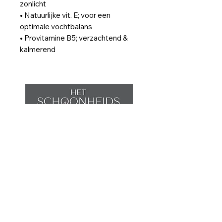
zonlicht
• Natuurlijke vit. E; voor een
optimale vochtbalans
• Provitamine B5; verzachtend &
kalmerend
Home
Afspraak maken
Behandelingen
Shop
Contact
Wijnegemsteenweg 5