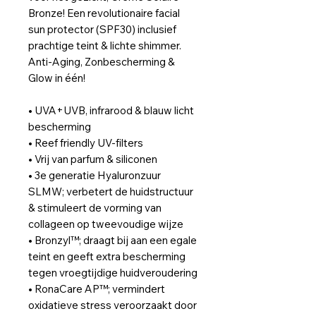
Bronze! Een revolutionaire facial
sun protector (SPF30) inclusief
prachtige teint & lichte shimmer.
Anti-Aging, Zonbescherming &
Glow in één!
• UVA+UVB, infrarood & blauw licht
bescherming
• Reef friendly UV-filters
• Vrij van parfum & siliconen
• 3e generatie Hyaluronzuur
SLMW; verbetert de huidstructuur
& stimuleert de vorming van
collageen op tweevoudige wijze
• Bronzyl™; draagt bij aan een egale
teint en geeft extra bescherming
tegen vroegtijdige huidveroudering
• RonaCare AP™; vermindert
oxidatieve stress veroorzaakt door