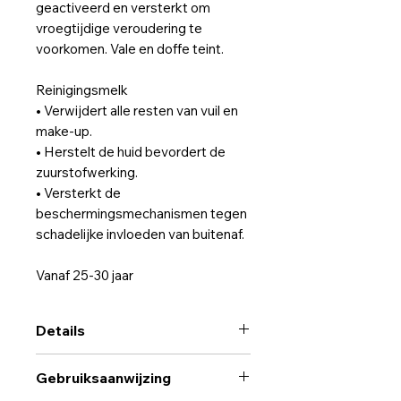
geactiveerd en versterkt om
vroegtijdige veroudering te
voorkomen. Vale en doffe teint.
Reinigingsmelk
• Verwijdert alle resten van vuil en
make-up.
• Herstelt de huid bevordert de
zuurstofwerking.
• Versterkt de
beschermingsmechanismen tegen
schadelijke invloeden van buitenaf.
Vanaf 25-30 jaar
Details
WERKING EN RESULTATEN
Gebruiksaanwijzing
• Voorkomt en bestrijdt