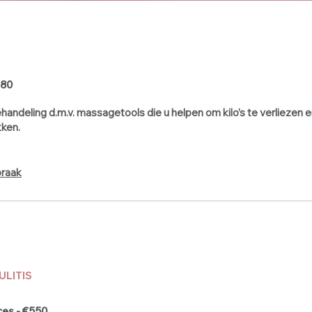
 80
behandeling d.m.v. massagetools die u helpen om kilo’s te verliezen 
kken.
praak
ULITIS
ces - €550