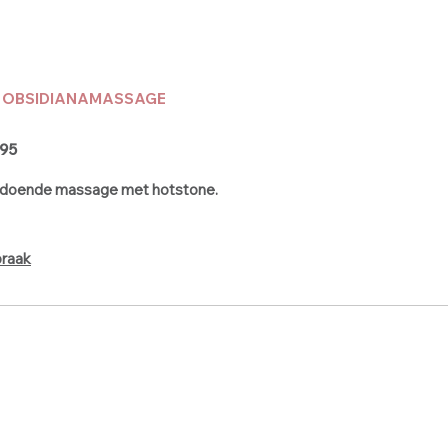
E OBSIDIANAMASSAGE
 95
doende massage met hotstone.
praak
ijnegemsteenweg 5
970 Schilde