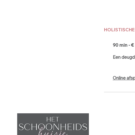
HOLISTISCH
90 min - €
Een deugd
Online afs
W
2