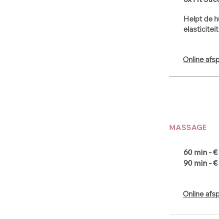
Helpt de h
elasticite
Online afs
MASSAGE
60 min - €
90 min - €
Online afs