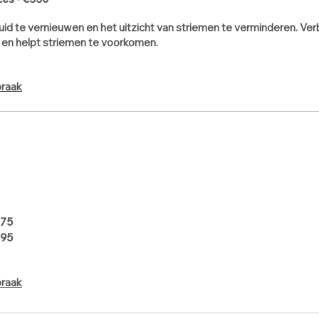
uid te vernieuwen en het uitzicht van striemen te verminderen. Ver
it en helpt striemen te voorkomen.
praak
 75
 95
praak