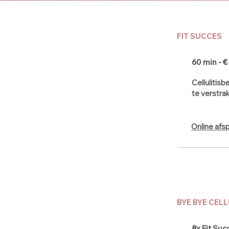
FIT SUCCES
60 min - €
Cellulitis
te verstra
Online afs
BYE BYE CELL
8x Fit Suc