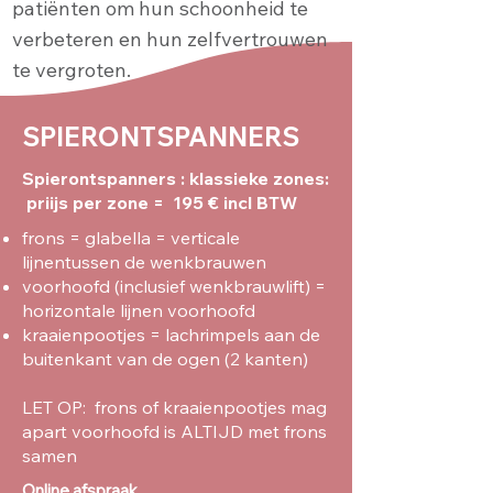
patiënten om hun schoonheid te
verbeteren en hun zelfvertrouwen
te vergroten.
SPIERONTSPANNERS
Spierontspanners : klassieke zones:
priijs per zone = 195 € incl BTW
frons = glabella = verticale
lijnentussen de wenkbrauwen
voorhoofd (inclusief wenkbrauwlift) =
horizontale lijnen voorhoofd
kraaienpootjes = lachrimpels aan de
buitenkant van de ogen (2 kanten)
LET OP: frons of kraaienpootjes mag
apart voorhoofd is ALTIJD met frons
samen
Online afspraak