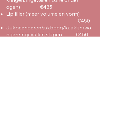
kringen/ingevallen zone onder
ogen) €435
Lip filler (meer volume en vorm)
€450
Jukbeenderen/jukboog/kaaklijn/wa
ngen/ingevallen slapen €450
Indicaties:
ingevallen slapen
accentueren jukbogen
ingevallen wangen
accentueren kaaklijn
verzachten neus-lippen plooi
verzachten marionette lijnen
vergroten lipvolume
fijne lijntjes bovenlip (barcode)
rest lijntjes NA Spierontspanners
behandeling: fijne lijntjes voorhoofd,
frons, kraaienpootjes
Online afspraak