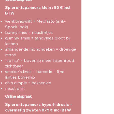
Spierontspanners klein : 85 € incl
BTW
wenkbrauwlift + Mephisto (anti-
Spock-look)
bunny lines = neuslijntjes
gummy smile = tandvlees bloot bij
lachen
afhangende mondhoeken = droevige
mond
"lip flip" = bovenlip meer lippenrood
zichtbaar
smoker's lines = barcode = fijne
lijntjes bovenlip
chin dimple = heksenkin
neustip lift
Online afspraak
Spierontspanners hyperhidrosis =
overmatig zweten 875 € incl BTW