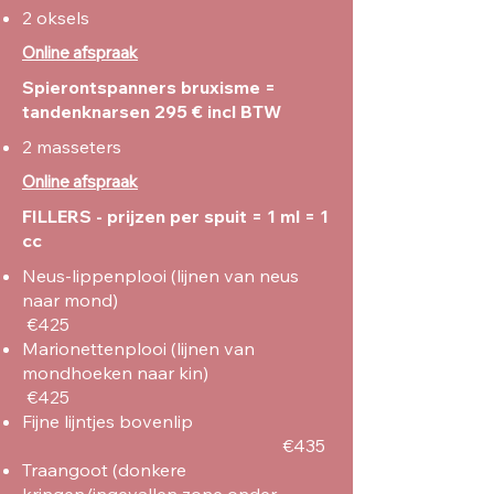
2 oksels
Online afspraak
Spierontspanners bruxisme =
tandenknarsen 295 € incl BTW
2 masseters
Online afspraak
FILLERS - prijzen per spuit = 1 ml = 1
cc
Neus-lippenplooi (lijnen van neus
naar mond)
€425
Marionettenplooi (lijnen van
mondhoeken naar kin)
€425
Fijne lijntjes bovenlip
€435
Traangoot (donkere