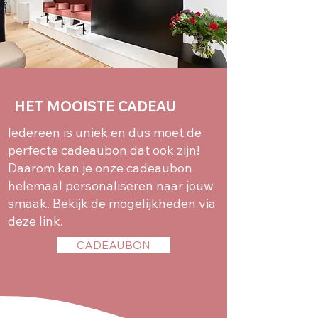
HET MOOISTE CADEAU
Iedereen is uniek en dus moet de
perfecte cadeaubon dat ook zijn!
Daarom kan je onze cadeaubon
helemaal personaliseren naar jouw
smaak. Bekijk de mogelijkheden via
deze link.
CADEAUBON